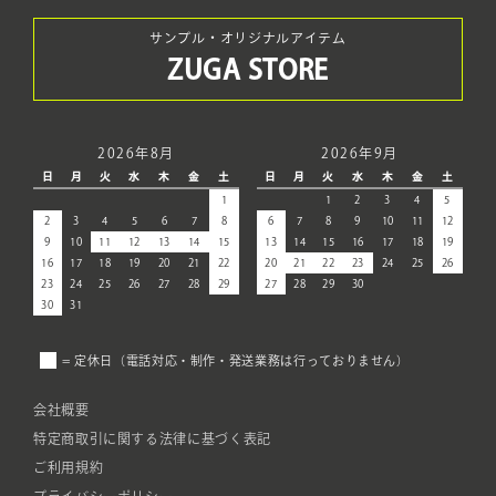
サンプル・オリジナルアイテム
ZUGA STORE
2026年8月
2026年9月
日
月
火
水
木
金
土
日
月
火
水
木
金
土
1
1
2
3
4
5
2
3
4
5
6
7
8
6
7
8
9
10
11
12
9
10
11
12
13
14
15
13
14
15
16
17
18
19
16
17
18
19
20
21
22
20
21
22
23
24
25
26
23
24
25
26
27
28
29
27
28
29
30
30
31
= 定休日（電話対応・制作・発送業務は行っておりません）
会社概要
特定商取引に関する法律に基づく表記
ご利用規約
プライバシーポリシー